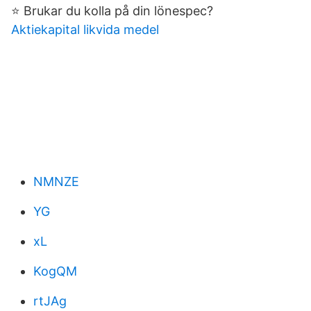
⭐️ Brukar du kolla på din lönespec?
Aktiekapital likvida medel
NMNZE
YG
xL
KogQM
rtJAg