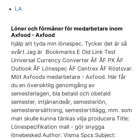
LA
Löner och förmåner för medarbetare inom
Axfood - Axfood
hjälp att tyda min lönespec. Tycker det är så
svårt Jag är Bookmarks E Old Link Test
Universal Currency Converter ÅF ÅF PX ÅF
Outlook ÅF Lönespec ÅF Centrex ÅF Röstsvar.
Möt Axfoods medarbetare - Axfood. Här får
du en översiktlig genomgång av
semesterlagen, bla betald och obetald
semester, intjänandeår, semesterlön,
semesterersättning, semestertillägg, mm. som
man skulle kunna tänkas vilja producera Title:
Lönespecifikation mall - gör snygga
lönebesked Author: Visma Spcs Subject: